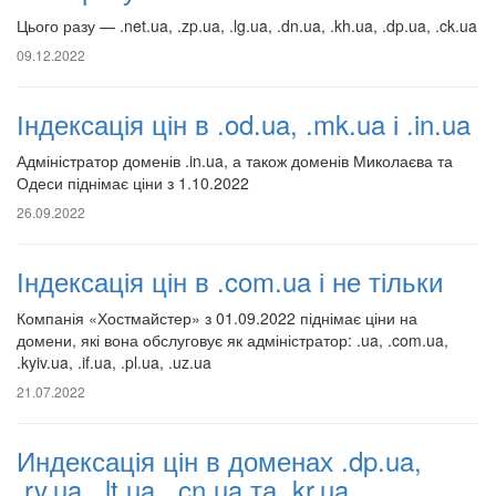
Цього разу — .net.ua, .zp.ua, .lg.ua, .dn.ua, .kh.ua, .dp.ua, .ck.ua
09.12.2022
Індексація цін в .od.ua, .mk.ua і .in.ua
Адміністратор доменів .in.ua, а також доменів Миколаєва та
Одеси піднімає ціни з 1.10.2022
26.09.2022
Індексація цін в .com.ua і не тільки
Компанія «Хостмайстер» з 01.09.2022 піднімає ціни на
домени, які вона обслуговує як адміністратор: .ua, .com.ua,
.kyiv.ua, .if.ua, .pl.ua, .uz.ua
21.07.2022
Индексація цін в доменах .dp.ua,
.rv.ua, .lt.ua, .cn.ua та .kr.ua