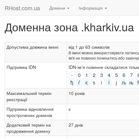
RHost.com.ua
Домени
Інформація
Доменна зона .kharkiv.ua
Допустима довжина імені
від 1 до 63 символів
В імені можна використовувати латинські лі
Ім'я не повинно починатись або закінчу
Підтримка IDN
IDN-ім'я повинне складатися тіль
-
0
1
2
3
4
5
6
7
ђ
ѓ
є
ѕ
і
ї
ј
љ
њ
Максимальний термін
10 років
реєстрації
Підтримка відновлення
є
прострочених доменів
Додатковий термін на
27 днів
продовження домену