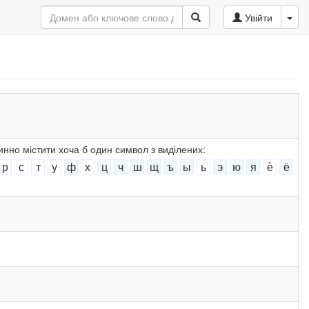
Увійти
инно містити хоча б один символ з виділених:
р
с
т
у
ф
х
ц
ч
ш
щ
ъ
ы
ь
э
ю
я
ѐ
ё