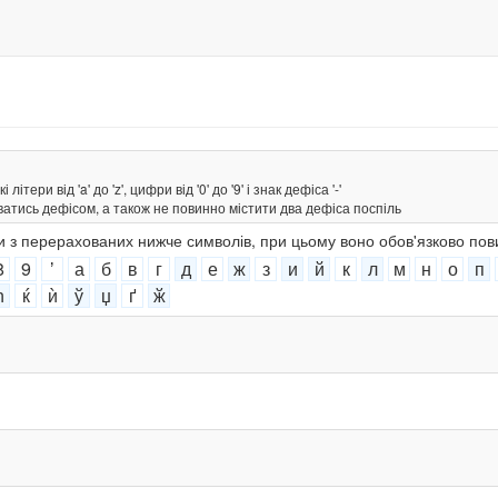
тери від 'a' до 'z', цифри від '0' до '9' і знак дефіса '-'
ватись дефісом, а також не повинно містити два дефіса поспіль
ки з перерахованих нижче символів, при цьому воно обов'язково пов
8
9
ʼ
а
б
в
г
д
е
ж
з
и
й
к
л
м
н
о
п
ћ
ќ
ѝ
ў
џ
ґ
ӂ