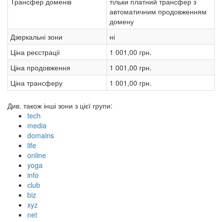
Трансфер доменів
тільки платний трансфер з
автоматичним продовженням
домену
Дзеркальні зони
ні
Ціна реєстрації
1 001,00 грн.
Ціна продовження
1 001,00 грн.
Ціна трансферу
1 001,00 грн.
Див. також інші зони з цієї групи:
tech
media
domains
life
online
yoga
info
club
biz
xyz
net