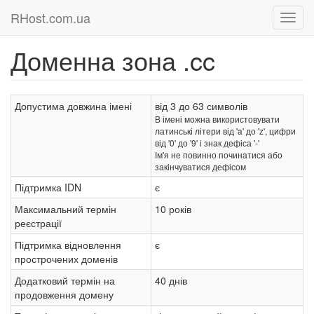
RHost.com.ua
Доменна зона .cc
Допустима довжина імені
від 3 до 63 символів
В імені можна використовувати
латинські літери від 'a' до 'z', цифри
від '0' до '9' і знак дефіса '-'
Ім'я не повинно починатися або
закінчуватися дефісом
Підтримка IDN
є
Максимальний термін
10 років
реєстрації
Підтримка відновлення
є
прострочених доменів
Додатковий термін на
40 днів
продовження домену